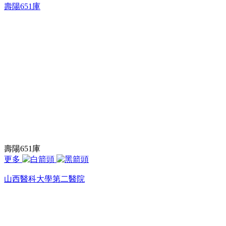
壽陽651庫
壽陽651庫
更多
山西醫科大學第二醫院