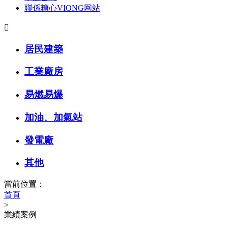
聯係糖心VIONG网站

居民建築
工業廠房
易燃易爆
加油、加氣站
發電廠
其他
當前位置：
首頁
>
業績案例