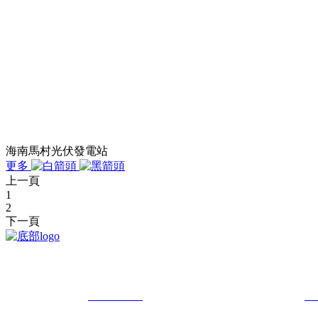
海南馬村光伏發電站
更多
上一頁
1
2
下一頁
我司是在2016年3月成立的雷電防護機構。擁
總經理 ：趙 總
18902426210
業務副總：王經理
18